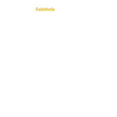
Historia
Sabiduría
Filosofía
El universo